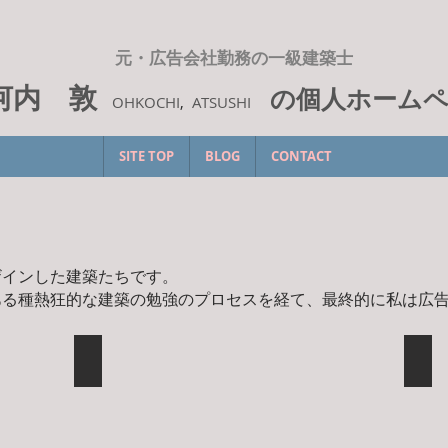
元・広告会社勤務の一級建築士
河内 敦
の個人ホーム
OHKOCHI
,
ATSUSHI
SITE TOP
BLOG
CONTACT
ザインした建築たちです。
ある種熱狂的な建築の勉強のプロセスを経て、最終的に私は広
美術館
小