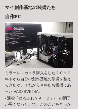
マイ創作基地の装備たち
​自作PC
​ミラーレスカメラ購入をした２０１２
年末から自分の創作基地の環境を整え
てきたが、それから４年たち愛機であ
った
VAIO SVE14AJ
- 通称「
ゆるふわＶＡＩＯ」-
の調子
が悪くなった。で、このことをきっか