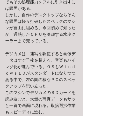
でもその処理能力をフルに引き出すに
は限界がある。
しかし、自作のデスクトップならそん
な限界は軽々打破したスペックのマシ
ンが自由に組める。今回初めて知った
が、過熱したＣＰＵを冷却する水冷ク
ーラーまで売っている。
デジカメは、連写を駆使すると画像デ
ータはすぐ千枚を超える。音楽もハイ
レゾ化が進んでいる。ＯＳもＷｉｎｄ
ｏｗｓ１０がスタンダードになりつつ
ある中で、左の図の様なＰＣのスペッ
クアップを思い立った。
このマシンでデジカメのＳＤカードを
読み込むと、大量の写真データもサッ
と一覧で画面に現れる。取捨選択作業
もスピーディに進む。