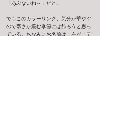
「あぶないね～」だと。
でもこのカラーリング、気分が華やぐ
ので寒さが緩む季節には飾ろうと思っ
ている。ちなみにお名前は、左が「デ
イジー」右が「アナベル」と仰るそ
う。最近こういったキャラクターはゲ
ーム業界の影響か、こと細かい背景設
定がされていて、その設定では二人は
姉妹で、アナベルがお姉さんだそう
だ。
カメラ