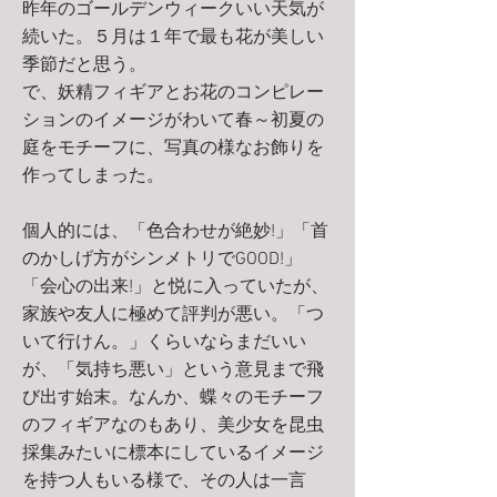
昨年のゴールデンウィークいい天気が
続いた。５月は１年で最も花が美しい
季節だと思う。
で、妖精フィギアとお花のコンピレー
ションのイメージがわいて春～初夏の
庭をモチーフに、写真の様なお飾りを
作ってしまった。
個人的には、「色合わせが絶妙!」「首
のかしげ方がシンメトリでGOOD!」
「会心の出来!」と悦に入っていたが、
家族や友人に極めて評判が悪い。「つ
いて行けん。」くらいならまだいい
が、「気持ち悪い」という意見まで飛
び出す始末。なんか、蝶々のモチーフ
のフィギアなのもあり、美少女を昆虫
採集みたいに標本にしているイメージ
を持つ人もいる様で、その人は一言