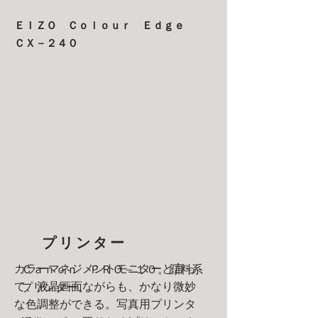
ＥＩＺＯ Ｃｏｌｏｕｒ Ｅｄｇｅ
ＣＸ－２４０
プリンター
カラーマネジメントモニターと言っ
Ｃａｎｏｎ ＰＲＯ－１０。顔料系
て、液晶画面ながらも、かなり微妙
プリンター。
な色調整ができる。写真用プリンタ