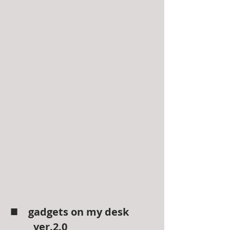
■
gadgets on my desk
ver.2.0