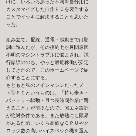
けに、いろいろあった不満を自分用に
カスタマイズした自作ＰＣを製作する
ことでイッキに解決することを思いた
った。
​組み立て、配線、通電・起動までは順
調に進んだが、その後約七か月間原因
不明のマシントラブルに悩まされ、試
行錯誤ののち、やっと最近稼働が安定
してきたので、このホームページで紹
介することにする。
もともと私のメインマシンだったノー
ト型ＰＣというものは、「持ち歩き・
バッテリー駆動・且つ長時間作業に耐
えること」が前提なので、省エネ設計
が絶対条件である。また放熱にも限界
があるため、いくら高価なＣＰＵやク
ロック数の高いハイスペック機を選ん