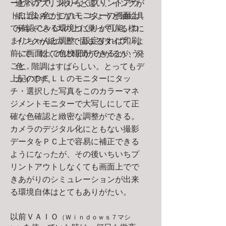
ーとペアで、限りなくプリントアウ
通常のプリンターと違い、インクが
トに近い色がこのモニターの画面上
紙に染みこまない。ちょうど油絵具
で確認できる環境づくりが可能。つ
がキャンパスの上に乗っている様に
まりちゃんと調整・設定すれば印刷
インクが紙の上で固まるタイプ。よ
前に画面上で色校正ができるという
って、乾くのに時間がかかるが、発
こと。
色、階調はすばらしい。とってもデ
上記のＤＥＬＬのモニターにタッ
カイです。
チ・選択した写真をこのカラーマネ
ジメントモニターで大写しにして正
確な色確認と緻密な調整ができる。
カメラのデジタル化にともない撮影
データをＰＣ上で容易に補正できる
ようになったが、その後いちいちプ
リントアウトしなくても画面上でで
きあがりのシミュレーションが出来
る環境自体はとてもありがたい。
以前ＶＡＩＯ
（Ｗｉｎｄｏｗｓ７マシ