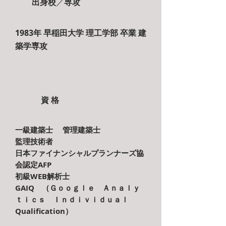
出身校
専攻
／
1983年 早稲田大学 理工学部 卒業
建
築学専攻
資 格
一級建築士 管理建築士
監理技術者
日本ファイナンシャルプランナーズ協
会認定AFP
初級WEB解析士
GAIQ （Ｇｏｏｇｌｅ Ａｎａｌｙ
ｔｉｃｓ Ｉｎｄｉｖｉｄｕａｌ
Qualification）