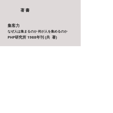
著 書
集客力
なぜ人は集まるのか 何が人を集めるのか
PHP研究所 1988年刊 (共 著)
趣 味
本を読む事・音楽を聴く事・
楽器を
いじること・写真を撮ること な
ど
ごくたまに、絵を描いたり、文章を
書いたりもします。