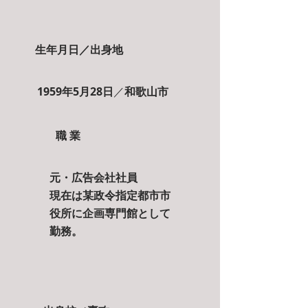
生年月日／出身地
1959年5月28日
和歌山市
／
職 業
元・広告会社社員
現在は某政令指定都市市
役所に企画専門館として
勤務。