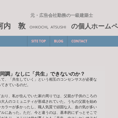
元・広告会社勤務の一級建築士
河内 敦
の個人ホーム
OHKOCHI
,
ATSUSHI
SITE TOP
BLOG
CONTACT
「同調」なしに「共生」できないのか？
して、「共生していく」という相互のコンセンサスが必要な
ってきているのだ。
ており、私が住んでいた家の周りでは、父親が子供のころの
の大人のコミュニティが形成されていた。うちの父親を始め
ーカラーが多かったし、職人気質で頑固な人、血の気が多い
アルにあった。ただ、今と違うのは、基本的にずっとそこで