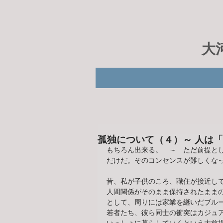
大
孤独について（４）～ 人は
もちろん出来る。　～　ただ前提と
だけだ。そのコンセンスが難しくな
昔、私が子供のころ、職住が接近し
人間関係がそのまま保持されたまま
として、周りには家業を継いだブル
若者たち、彼ら同士の衝突はカジュ