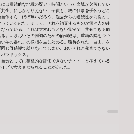
こには継続的な地縁の歴史・時間といった文脈が欠落してい
「共生」にしかなりえない。子供も、親の仕事を手伝うどこ
会自体すら、ほぼ無いだろう。過去からの連続性を前提とし
なっているのだ。そして、それを補完するものが個々人の趣
となっている。これは大変心もとない状況で、共有できる価
ある。いきおいその同調のための価値観は、重箱の隅をつつ
白い羊の群れ」の様相を呈し始める。獲得された「自由」を
局同じ価値観で縛りあってしまい、おいそれと発言できない
うパラドックス。
、自分としては積極的な評価できないナ・・・と考えている
ライブで考えさせられることがあった。