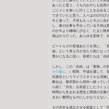
いっしょに暮らしていくという大前
あったと思う。うちのおやじも近所
こにメシを食いに行くことを止める
できていたと思う。人々はのびのび
今と違って、子供ももっと大人に合
し、家の仕事を手伝っている子供は
のが今より極端に少なく、たまに映
画ばかりだった。あらゆる意味で、
ビートルズの登場あたりを境に、「
値」という考え方が当たり前になっ
豊かになるに従い、若者たちは「自
しかし、この「自由」は「孤独」の
その後に。
）昭和、平成を通して、
住接近というライフスタイルも消滅
舞台は、都市部から郊外へ移ってい
ら続く「共生」を前提としたコミュ
時間から生まれる歴史と関係の文脈
きおい脆弱なものにしかなりえない
その共生を成立させる前提として「