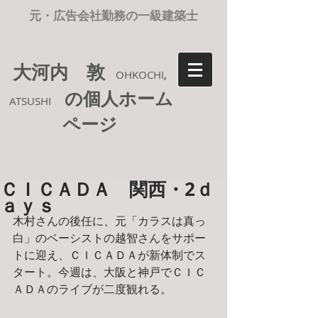
元・広告会社勤務の一級建築士
大河内 敦
OHKOCHI
,
の個人ホーム
ATSUSHI
ページ
ＣＩＣＡＤＡ 関西・2ｄ
ａｙｓ
木村さんの後任に、元「カラスは真っ
白」のベーシストの越智さんをサポー
トに迎え、ＣＩＣＡＤＡが新体制でス
タート。今週は、大阪と神戸でＣＩＣ
ＡＤＡのライブが二度観れる。