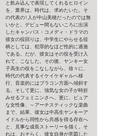
と飲み込んで表現してくれるヒロイン
を、業界は、時代は、求めたいた。そ
の代表の1人が中山美穂だったのでは無
いかと。デビュー間もないころに出演
したキャンパス・コメディ・ドラマの
彼女の役回りは、中学生にやらせる役
柄としては、犯罪的なほど性的に過激
である。だが、彼女はその役を受け入
れて、こなした。その後、ヤンキー女
子高生の役をこなしながら、徐々に、
時代の代表するイケイケギャルへ移
行、音楽的にはブラコン方面へ傾斜す
る。そして更に、強気な女の子が時折
みせるフェミニンさへ、更に、ピュア
な女性像、～アーチスティックな楽曲
まで、結果、彼女は中高生ヤンキーア
イドルから同性から共感を得る存在へ
と、見事な成長ストーリーを描く。そ
れは、おそらく、彼女自身が意図した