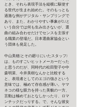
とき、それら表現手法を縦横に駆使す
る世代が生まれ始めた。そのもっとも
過激な例がデジタル・サンプリングで
あり、また、わかりやすい事象がDJと
いう自分では何も生み出さないが、選
曲の組み合わせだけでセンスを主張す
る職業の登場だ。日本選曲家協会とい
う団体も発足した。
中山美穂(とその廻りにいたスタッフ)
は、ものすごいヒットメーカーだった
と思うのだが、同時代の松田聖子や中
森明菜、今井美樹なんかと比較する
と、表現者としてのエゴの強さという
意味では、極めて存在感が薄い。ヤマ
ネコの様な眼力を持った美貌の一方、
言動は極めておとなしかったり、ロマ
ンチックだっりする。で、そんな彼女