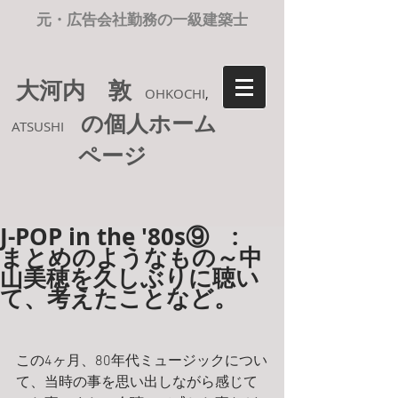
元・広告会社勤務の一級建築士
大河内 敦
OHKOCHI
,
の個人ホーム
ATSUSHI
ページ
J-POP in the '80s⑨ :
まとめのようなもの～中
山美穂を久しぶりに聴い
て、考えたことなど。
この4ヶ月、80年代ミュージックについ
て、当時の事を思い出しながら感じて