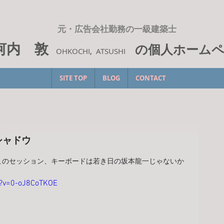
元・広告会社勤務の一級建築士
河内 敦
の個人ホーム
OHKOCHI
,
ATSUSHI
SITE TOP
BLOG
CONTACT
ンクシャドウ
このセッション、キーボードは若き日の坂本龍一じゃないか
h?v=0-oJ8CoTKOE