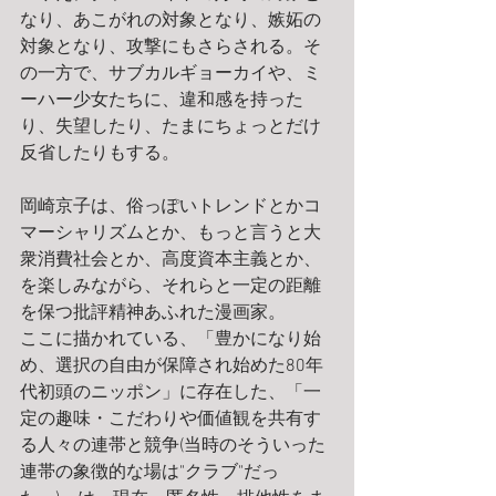
なり、あこがれの対象となり、嫉妬の
対象となり、攻撃にもさらされる。そ
の一方で、サブカルギョーカイや、ミ
ーハー少女たちに、違和感を持った
り、失望したり、たまにちょっとだけ
反省したりもする。 
岡崎京子は、俗っぽいトレンドとかコ
マーシャリズムとか、もっと言うと大
衆消費社会とか、高度資本主義とか、
を楽しみながら、それらと一定の距離
を保つ批評精神あふれた漫画家。　 
ここに描かれている、「豊かになり始
め、選択の自由が保障され始めた80年
代初頭のニッポン」に存在した、「一
定の趣味・こだわりや価値観を共有す
る人々の連帯と競争(当時のそういった
連帯の象徴的な場は"クラブ"だっ